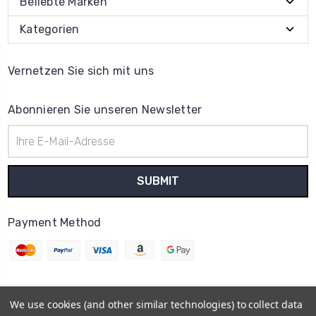
Beliebte Marken
Kategorien
Vernetzen Sie sich mit uns
Abonnieren Sie unseren Newsletter
E-
Mail-
Adresse
Payment Method
We use cookies (and other similar technologies) to collect data
© 2026
Uhrenteile Lager