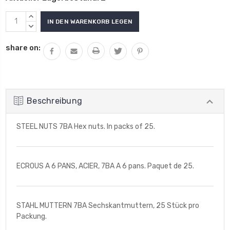
MENGE
VON
MENGE
UNDEFINED
VON
share on:
ERHÖHEN
UNDEFINED
VERRINGERN
Beschreibung
STEEL NUTS 7BA Hex nuts. In packs of 25.
ECROUS A 6 PANS, ACIER, 7BA A 6 pans. Paquet de 25.
STAHL MUTTERN 7BA Sechskantmuttern, 25 Stück pro
Packung.