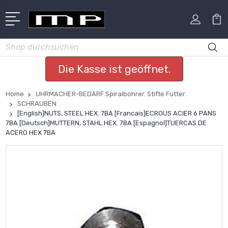
Suchen
Die Kasse ist geöffnet.
Home
UHRMACHER-BEDARF Spiralbohrer. Stifte Futter.
SCHRAUBEN
[English]NUTS, STEEL HEX. 7BA [Francais]ECROUS ACIER 6 PANS
7BA [Deutsch]MUTTERN, STAHL HEX. 7BA [Espagnol]TUERCAS DE
ACERO HEX 7BA