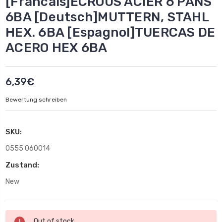
[Francais]ECROUS ACIER 6 PANS
6BA [Deutsch]MUTTERN, STAHL
HEX. 6BA [Espagnol]TUERCAS DE
ACERO HEX 6BA
6,39€
Bewertung schreiben
SKU:
0555 060014
Zustand:
New
Aktueller
Out of stock