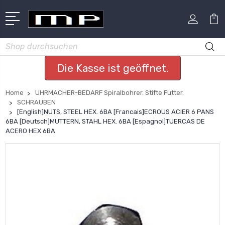
Suchen
Die Kasse ist geöffnet.
Home
UHRMACHER-BEDARF Spiralbohrer. Stifte Futter.
SCHRAUBEN
[English]NUTS, STEEL HEX. 6BA [Francais]ECROUS ACIER 6 PANS
6BA [Deutsch]MUTTERN, STAHL HEX. 6BA [Espagnol]TUERCAS DE
ACERO HEX 6BA