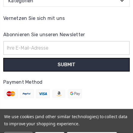
Kategorien
Vernetzen Sie sich mit uns
Abonnieren Sie unseren Newsletter
E-
Mail-
Adresse
Payment Method
We use cookies (and other similar technologies) to collect data
© 2026
Uhrenteile Lager
to improve your shopping experience.
Powered by
BigCommerce
Sitemap