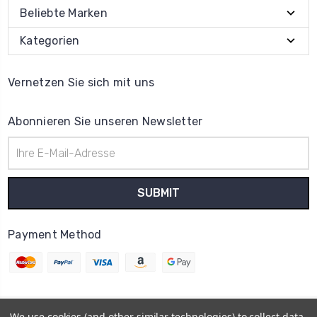
Beliebte Marken
Kategorien
Vernetzen Sie sich mit uns
Abonnieren Sie unseren Newsletter
E-
Mail-
Adresse
Payment Method
We use cookies (and other similar technologies) to collect data
© 2026
Uhrenteile Lager