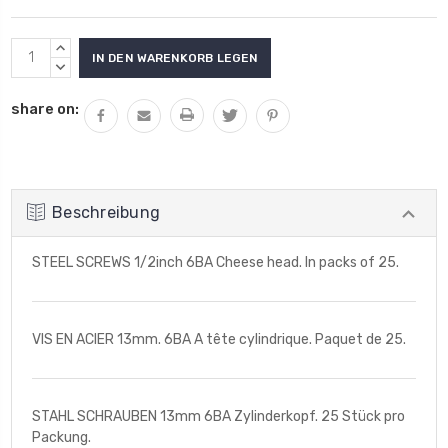
Aktueller
MENGE
Lagerbestand:
VON
MENGE
UNDEFINED
VON
share on:
ERHÖHEN
UNDEFINED
VERRINGERN
Beschreibung
STEEL SCREWS 1/2inch 6BA Cheese head. In packs of 25.
VIS EN ACIER 13mm. 6BA A tête cylindrique. Paquet de 25.
STAHL SCHRAUBEN 13mm 6BA Zylinderkopf. 25 Stück pro
Packung.