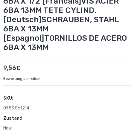
6BA X 1/2 [Francais]VIS ACIER
6BA 13MM TETE CYLIND.
[Deutsch]SCHRAUBEN, STAHL
6BA X 13MM
[Espagnol]TORNILLOS DE ACERO
6BA X 13MM
9,56€
Bewertung schreiben
SKU:
0553 061214
Zustand:
New