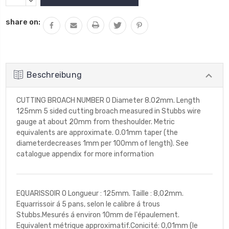
VON
MENGE
UNDEFINED
VON
share on:
ERHÖHEN
UNDEFINED
VERRINGERN
Beschreibung
CUTTING BROACH NUMBER O Diameter 8.02mm. Length
125mm 5 sided cutting broach measured in Stubbs wire
gauge at about 20mm from theshoulder. Metric
equivalents are approximate. 0.01mm taper (the
diameterdecreases 1mm per 100mm of length). See
catalogue appendix for more information
EQUARISSOIR O Longueur : 125mm. Taille : 8,02mm.
Equarrissoir á 5 pans, selon le calibre á trous
Stubbs.Mesurés á environ 10mm de l'épaulement.
Equivalent métrique approximatif.Conicité: 0,01mm (le