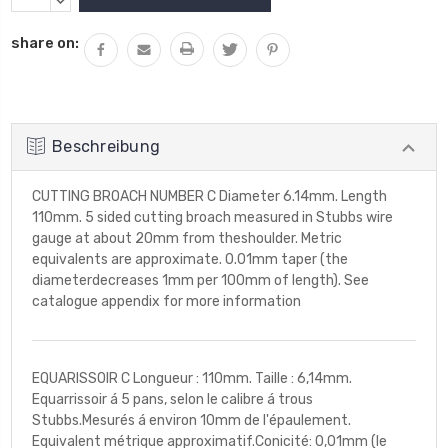
VON
MENGE
UNDEFINED
VON
share on:
ERHÖHEN
UNDEFINED
VERRINGERN
Beschreibung
CUTTING BROACH NUMBER C Diameter 6.14mm. Length
110mm. 5 sided cutting broach measured in Stubbs wire
gauge at about 20mm from theshoulder. Metric
equivalents are approximate. 0.01mm taper (the
diameterdecreases 1mm per 100mm of length). See
catalogue appendix for more information
EQUARISSOIR C Longueur : 110mm. Taille : 6,14mm.
Equarrissoir á 5 pans, selon le calibre á trous
Stubbs.Mesurés á environ 10mm de l'épaulement.
Equivalent métrique approximatif.Conicité: 0,01mm (le