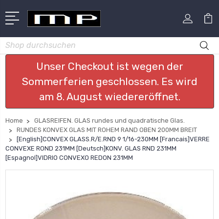
Suchen
Unser Checkout ist wegen der
Sommerferien geschlossen. Es wird
am 8. August wiedereröffnet.
Home
GLASREIFEN. GLAS rundes und quadratische Glas.
RUNDES KONVEX GLAS MIT ROHEM RAND OBEN 200MM BREIT
[English]CONVEX GLASS.R/E.RND 9 1/16-230MM [Francais]VERRE
CONVEXE ROND 231MM [Deutsch]KONV. GLAS RND 231MM
[Espagnol]VIDRIO CONVEXO REDON 231MM