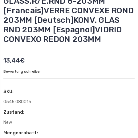
GLASS.R/E.RND 8-203MM
[Francais]VERRE CONVEXE ROND
203MM [Deutsch]KONV. GLAS
RND 203MM [Espagnol]VIDRIO
CONVEXO REDON 203MM
13,44€
Bewertung schreiben
SKU:
0545 080015
Zustand:
New
Mengenrabatt: