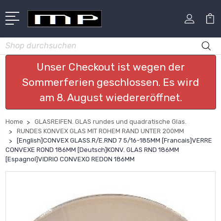
Suchen
Unser Checkout ist wegen der
Sommerferien geschlossen. Es wird
am 8. August wiedereröffnet.
Home
GLASREIFEN. GLAS rundes und quadratische Glas.
RUNDES KONVEX GLAS MIT ROHEM RAND UNTER 200MM
[English]CONVEX GLASS.R/E.RND 7 5/16-185MM [Francais]VERRE
CONVEXE ROND 186MM [Deutsch]KONV. GLAS RND 186MM
[Espagnol]VIDRIO CONVEXO REDON 186MM