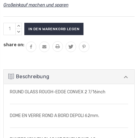
Großeinkauf machen und sparen
Aktueller
MENGE
Lagerbestand:
VON
MENGE
UNDEFINED
VON
share on:
ERHÖHEN
UNDEFINED
VERRINGERN
Beschreibung
ROUND GLASS ROUGH-EDGE CONVEX 2 7/16inch
DOME EN VERRE ROND A BORD DEPOLI 62mm.