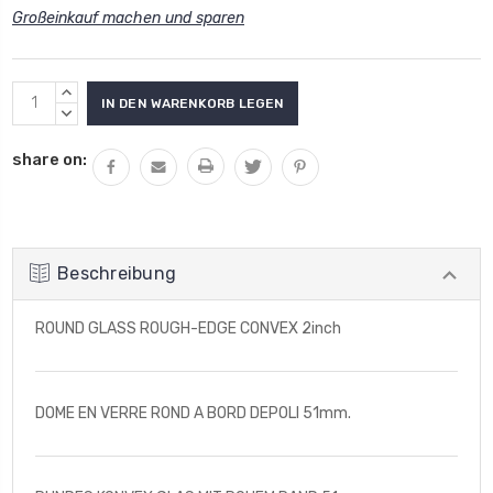
Großeinkauf machen und sparen
Aktueller
MENGE
Lagerbestand:
VON
MENGE
UNDEFINED
VON
share on:
ERHÖHEN
UNDEFINED
VERRINGERN
Beschreibung
ROUND GLASS ROUGH-EDGE CONVEX 2inch
DOME EN VERRE ROND A BORD DEPOLI 51mm.