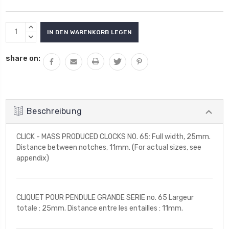
Aktueller
MENGE
Lagerbestand:
VON
MENGE
UNDEFINED
VON
share on:
ERHÖHEN
UNDEFINED
VERRINGERN
Beschreibung
CLICK - MASS PRODUCED CLOCKS NO. 65: Full width, 25mm.
Distance between notches, 11mm. (For actual sizes, see
appendix)
CLIQUET POUR PENDULE GRANDE SERIE no. 65 Largeur
totale : 25mm. Distance entre les entailles : 11mm.