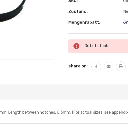
SKU:
05
Zustand:
N
Mengenrabatt:
Gr
Aktueller
Out of stock
Lagerbestand:
share on:
mm. Length between notches, 6.3mm. (For actual sizes, see appendi