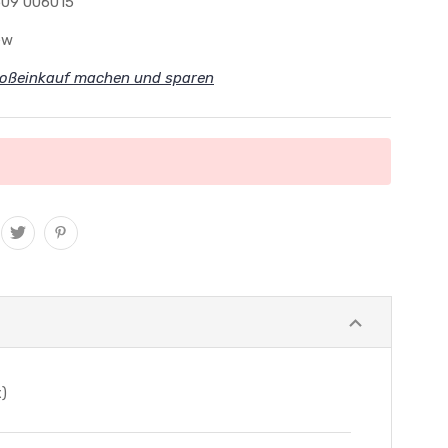
09 006015
ew
oßeinkauf machen und sparen
x)