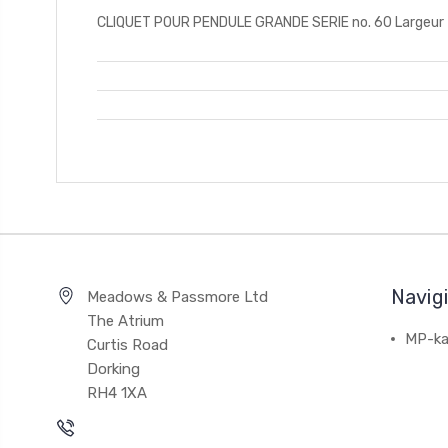
CLIQUET POUR PENDULE GRANDE SERIE no. 60 Largeur to
Navig
Meadows & Passmore Ltd
The Atrium
MP-ka
Curtis Road
Dorking
RH4 1XA