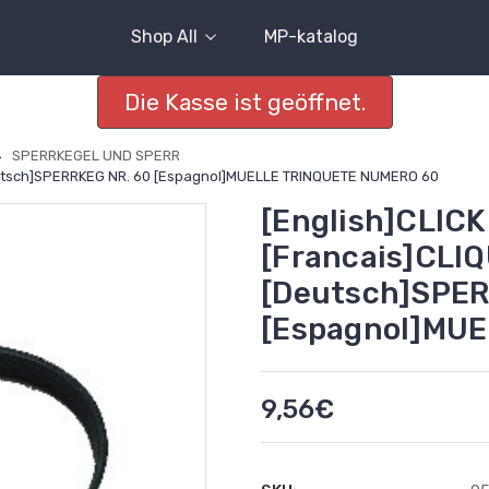
Shop All
MP-katalog
Die Kasse ist geöffnet.
SPERRKEGEL UND SPERR
Deutsch]SPERRKEG NR. 60 [Espagnol]MUELLE TRINQUETE NUMERO 60
[English]CLICK
[Francais]CLI
[Deutsch]SPER
[Espagnol]MU
9,56€