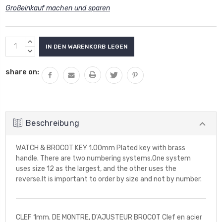
Großeinkauf machen und sparen
Aktueller
MENGE
Lagerbestand:
VON
MENGE
UNDEFINED
VON
share on:
ERHÖHEN
UNDEFINED
VERRINGERN
Beschreibung
WATCH & BROCOT KEY 1.00mm Plated key with brass
handle. There are two numbering systems.One system
uses size 12 as the largest, and the other uses the
reverse.It is important to order by size and not by number.
CLEF 1mm. DE MONTRE, D'AJUSTEUR BROCOT Clef en acier