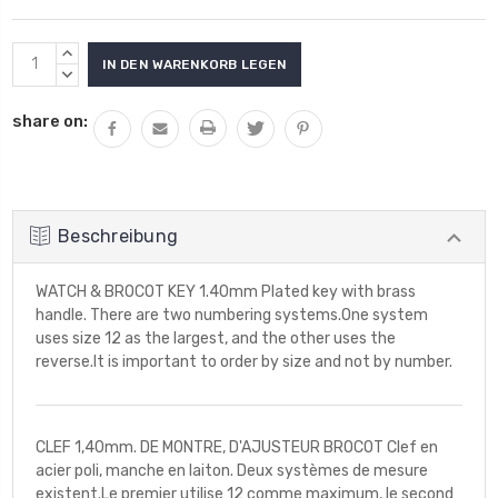
Aktueller
MENGE
Lagerbestand:
VON
MENGE
UNDEFINED
VON
share on:
ERHÖHEN
UNDEFINED
VERRINGERN
Beschreibung
WATCH & BROCOT KEY 1.40mm Plated key with brass
handle. There are two numbering systems.One system
uses size 12 as the largest, and the other uses the
reverse.It is important to order by size and not by number.
CLEF 1,40mm. DE MONTRE, D'AJUSTEUR BROCOT Clef en
acier poli, manche en laiton. Deux systèmes de mesure
existent.Le premier utilise 12 comme maximum, le second