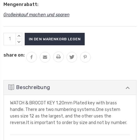
Mengenrabatt:
Großeinkauf machen und sparen
Aktueller
MENGE
Lagerbestand:
VON
MENGE
UNDEFINED
VON
share on:
ERHÖHEN
UNDEFINED
VERRINGERN
Beschreibung
WATCH & BROCOT KEY 1.20mm Plated key with brass
handle. There are two numbering systems.One system
uses size 12 as the largest, and the other uses the
reverse.It is important to order by size and not by number.