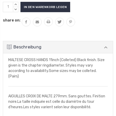
Aktueller
MENGE
Lagerbestand:
VON
MENGE
UNDEFINED
VON
share on:
ERHÖHEN
UNDEFINED
VERRINGERN
Beschreibung
MALTESE CROSS HANDS 11inch (Colleted) Black finish. Size
given is the chapter ringdiameter. Styles may vary
according to availability.Some sizes may be colleted.
(Pairs)
AIGUILLES CROIX DE MALTE 279mm. Sans gouttes. Finition
noire.La taille indiquée est celle du diamètre du tour
d'heures.Les styles varient selon leur disponibilité.