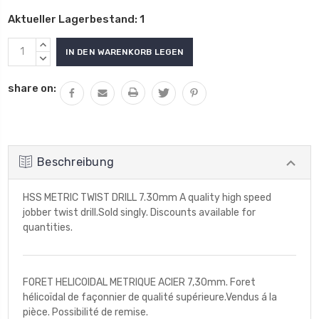
Aktueller Lagerbestand:
1
MENGE
VON
MENGE
UNDEFINED
VON
share on:
ERHÖHEN
UNDEFINED
VERRINGERN
Beschreibung
HSS METRIC TWIST DRILL 7.30mm A quality high speed
jobber twist drill.Sold singly. Discounts available for
quantities.
FORET HELICOIDAL METRIQUE ACIER 7,30mm. Foret
hélicoïdal de façonnier de qualité supérieure.Vendus á la
pièce. Possibilité de remise.