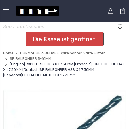
Suchen
Die Kasse ist geöffnet.
Home
UHRMACHER-BEDARF Spiralbohrer. Stifte Futter.
SPIRALBOHRER 5-10MM
[English]TWIST DRILL HSS X 1 7.30MM [Francais]FORET HELICOIDAL
X 1 7.30MM [Deutsch]SPIRALBOHRER HSS X 1 7.30MM
[Espagnol]BROCA HEL METRIC X 1 7.30MM