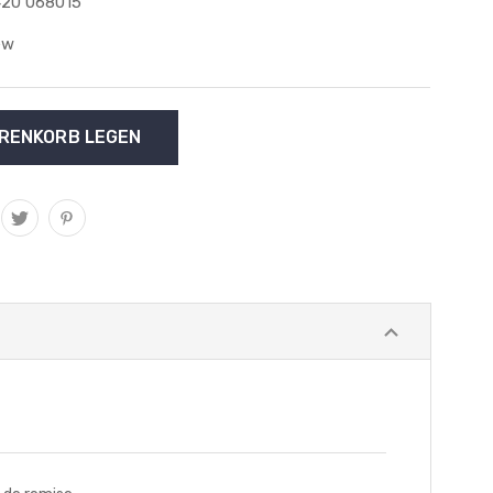
20 068015
ew