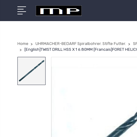
Home
UHRMACHER-BEDARF Spiralbohrer. Stifte Futter.
S
[English]TWIST DRILL HSS X 1 6.80MM [Francais]FORET HEL