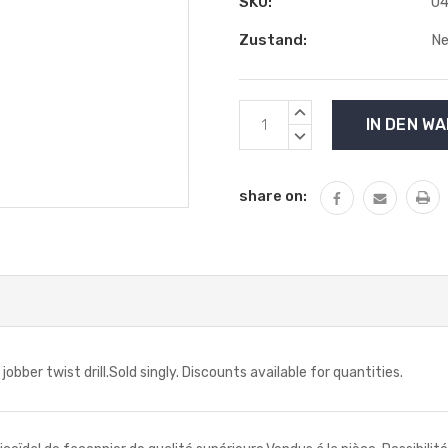
SKU:
04
Zustand:
N
Aktueller
MENGE
Lagerbestand:
VON
MENGE
UNDEFINED
VON
ERHÖHEN
UNDEFINED
share on:
VERRINGERN
ber twist drill.Sold singly. Discounts available for quantities.