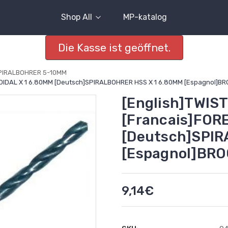
Shop All
MP-katalog
Die Kasse ist geöffnet.
PIRALBOHRER 5-10MM
ICOIDAL X 1 6.80MM [Deutsch]SPIRALBOHRER HSS X 1 6.80MM [Espagnol]B
[English]TWIST
[Francais]FOR
[Deutsch]SPIR
[Espagnol]BRO
9,14€