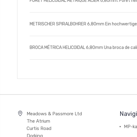
FORET HELICOIDAL METRIQUE ACIER 6,80mm. Foret hélicoï
METRISCHER SPIRALBOHRER 6,80mm Ein hochwertiger Sp
BROCA MÉTRICA HELICOIDAL 6,80mm Una broca de calida
Navig
Meadows & Passmore Ltd
The Atrium
MP-ka
Curtis Road
Dorking