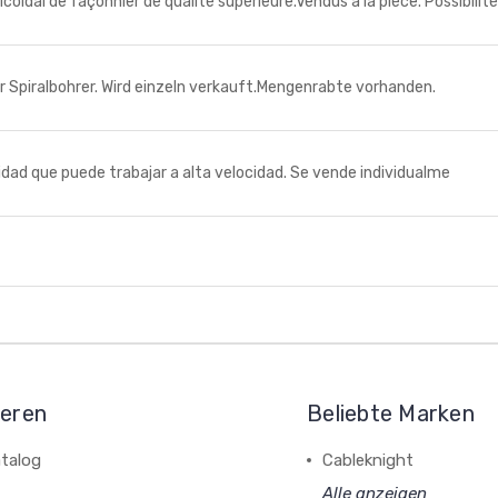
dal de façonnier de qualité supérieure.Vendus á la pièce. Possibilité
iralbohrer. Wird einzeln verkauft.Mengenrabte vorhanden.
d que puede trabajar a alta velocidad. Se vende individualme
ieren
Beliebte Marken
talog
Cableknight
Alle anzeigen