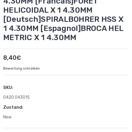
4.30MM [Francais]FORET
HELICOIDAL X 1 4.30MM
[Deutsch]SPIRALBOHRER HSS X
1 4.30MM [Espagnol]BROCA HEL
METRIC X 1 4.30MM
8,40€
Bewertung schreiben
SKU:
0420 043015
Zustand:
New