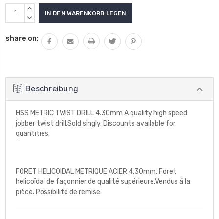
Aktueller
MENGE
Lagerbestand:
VON
MENGE
UNDEFINED
VON
share on:
ERHÖHEN
UNDEFINED
VERRINGERN
Beschreibung
HSS METRIC TWIST DRILL 4.30mm A quality high speed
jobber twist drill.Sold singly. Discounts available for
quantities.
FORET HELICOIDAL METRIQUE ACIER 4,30mm. Foret
hélicoïdal de façonnier de qualité supérieure.Vendus á la
pièce. Possibilité de remise.