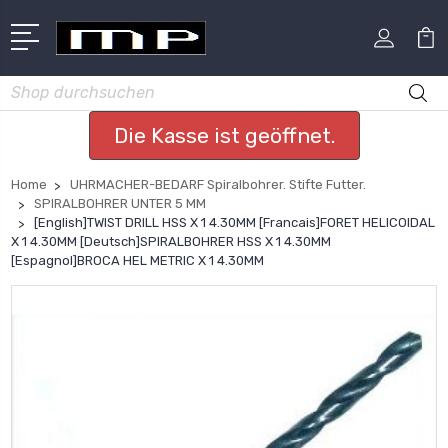
Suchen
Die Kasse ist geöffnet.
Home
UHRMACHER-BEDARF Spiralbohrer. Stifte Futter.
SPIRALBOHRER UNTER 5 MM
[English]TWIST DRILL HSS X 1 4.30MM [Francais]FORET HELICOIDAL
X 1 4.30MM [Deutsch]SPIRALBOHRER HSS X 1 4.30MM
[Espagnol]BROCA HEL METRIC X 1 4.30MM