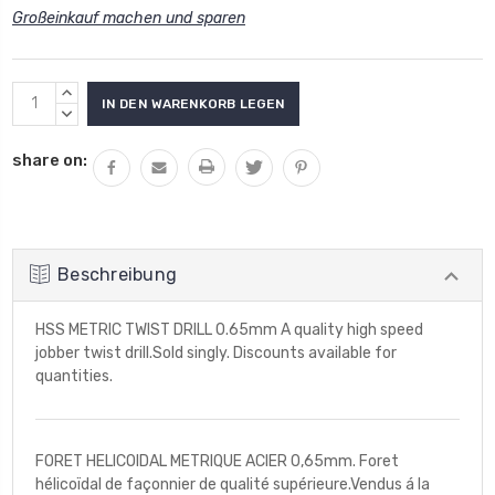
Großeinkauf machen und sparen
Aktueller
MENGE
Lagerbestand:
VON
MENGE
UNDEFINED
VON
share on:
ERHÖHEN
UNDEFINED
VERRINGERN
Beschreibung
HSS METRIC TWIST DRILL 0.65mm A quality high speed
jobber twist drill.Sold singly. Discounts available for
quantities.
FORET HELICOIDAL METRIQUE ACIER 0,65mm. Foret
hélicoïdal de façonnier de qualité supérieure.Vendus á la