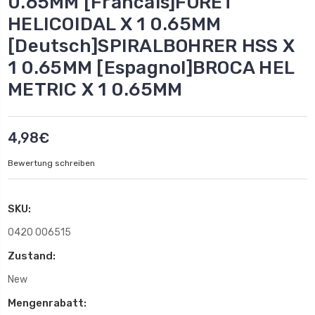
0.65MM [Francais]FORET
HELICOIDAL X 1 0.65MM
[Deutsch]SPIRALBOHRER HSS X
1 0.65MM [Espagnol]BROCA HEL
METRIC X 1 0.65MM
4,98€
Bewertung schreiben
SKU:
0420 006515
Zustand:
New
Mengenrabatt: