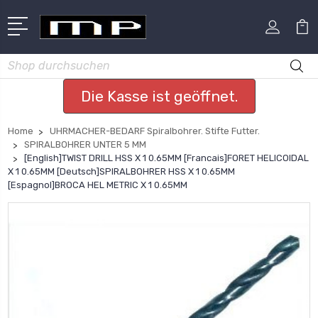
Suchen
Die Kasse ist geöffnet.
Home
UHRMACHER-BEDARF Spiralbohrer. Stifte Futter.
SPIRALBOHRER UNTER 5 MM
[English]TWIST DRILL HSS X 1 0.65MM [Francais]FORET HELICOIDAL
X 1 0.65MM [Deutsch]SPIRALBOHRER HSS X 1 0.65MM
[Espagnol]BROCA HEL METRIC X 1 0.65MM