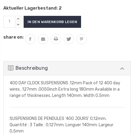
Aktueller Lagerbestand:
2
MENGE
VON
MENGE
UNDEFINED
VON
share on:
ERHÖHEN
UNDEFINED
VERRINGERN
Beschreibung
400 DAY CLOCK SUSPENSIONS .12mm Pack of 12 400 day
wires. .127mm .0050inch Extra long 180mm Available in a
range of thicknesses. Length 140mm. Width 0.5mm
SUSPENSIONS DE PENDULES '400 JOURS' 0,12mm.
Quantité : 3 Taille : 0,127mm. Longuer 140mm. Largeur
0,5mm