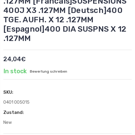
.127MM [Francais]SUSPENSIONS
400J X3 .127MM [Deutsch]400
TGE. AUFH. X 12 .127MM
[Espagnol]400 DIA SUSPNS X 12
.127MM
24,04€
In stock
Bewertung schreiben
SKU:
0401 005015
Zustand:
New