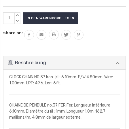
Aktueller
MENGE
Lagerbestand:
VON
MENGE
UNDEFINED
VON
share on:
ERHÖHEN
UNDEFINED
VERRINGERN
Beschreibung
CLOCK CHAIN NO.37 Iron. I/L: 6.10mm. E/W:4.80mm. Wire:
1.00mm. LPF: 49.6. Len: 6ft.
CHAINE DE PENDULE no,37 FER Fer. Longueur intérieure
6,10mm. Diamètre du fil : 1mm. Longueur 1,8m. 162,7
maillons/m. 4.8mm de largeur externe.