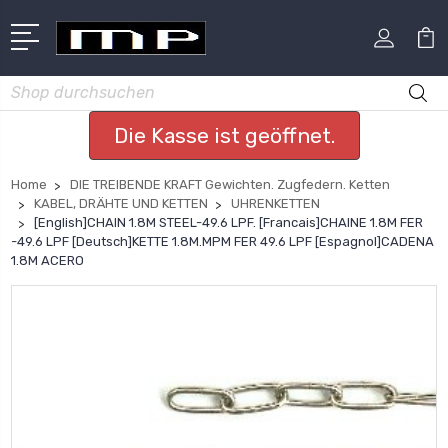
Suchen
Die Kasse ist geöffnet.
Home
DIE TREIBENDE KRAFT Gewichten. Zugfedern. Ketten
KABEL, DRÄHTE UND KETTEN
UHRENKETTEN
[English]CHAIN 1.8M STEEL-49.6 LPF. [Francais]CHAINE 1.8M FER
-49.6 LPF [Deutsch]KETTE 1.8M.MPM FER 49.6 LPF [Espagnol]CADENA
1.8M ACERO