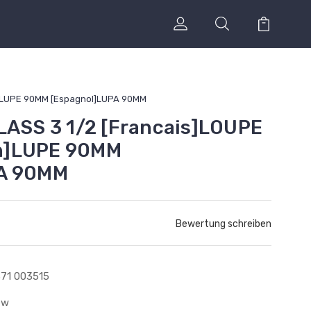
h]LUPE 90MM [Espagnol]LUPA 90MM
LASS 3 1/2 [Francais]LOUPE
h]LUPE 90MM
PA 90MM
Bewertung schreiben
71 003515
ew