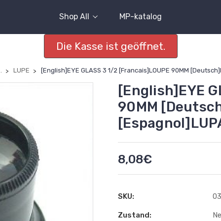
Shop All
MP-katalog
Die Kasse ist geöffnet.
.
LUPE
[English]EYE GLASS 3 1/2 [Francais]LOUPE 90MM [Deutsc
[English]EYE G
90MM [Deutsc
[Espagnol]LU
8,08€
SKU:
03
Zustand:
N