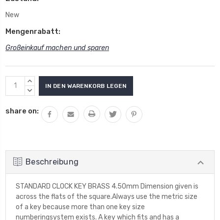
New
Mengenrabatt:
Großeinkauf machen und sparen
Aktueller
MENGE
Lagerbestand:
VON
MENGE
UNDEFINED
VON
share on:
ERHÖHEN
UNDEFINED
VERRINGERN
Beschreibung
STANDARD CLOCK KEY BRASS 4.50mm Dimension given is
across the flats of the square.Always use the metric size
of a key because more than one key size
numberingsystem exists. A key which fits and has a