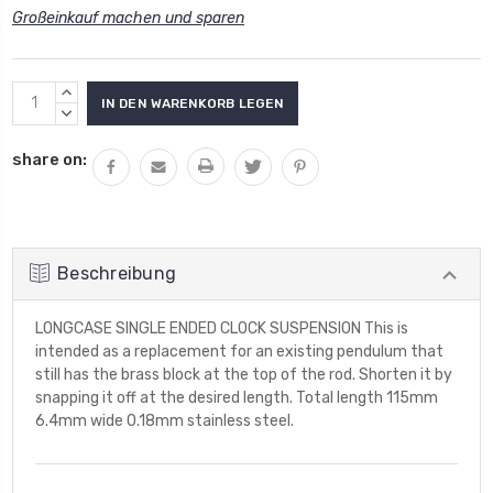
Großeinkauf machen und sparen
Aktueller
MENGE
Lagerbestand:
VON
MENGE
UNDEFINED
VON
share on:
ERHÖHEN
UNDEFINED
VERRINGERN
Beschreibung
LONGCASE SINGLE ENDED CLOCK SUSPENSION This is
intended as a replacement for an existing pendulum that
still has the brass block at the top of the rod. Shorten it by
snapping it off at the desired length. Total length 115mm
6.4mm wide 0.18mm stainless steel.