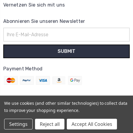
Vernetzen Sie sich mit uns
Abonnieren Sie unseren Newsletter
E-
Mail-
Adresse
Payment Method
We use cookies (and other similar technologies) to collect data
© 2026
Uhrenteile Lager
to improve your shopping experience.
Powered by
BigCommerce
Sitemap
Settings
Reject all
Accept All Cookies
BigCommerce Theme by
1Center