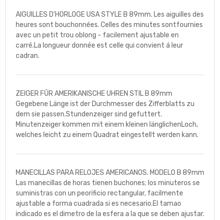
AIGUILLES D'HORLOGE USA STYLE B 89mm. Les aiguilles des
heures sont bouchonnées. Celles des minutes sontfournies
avec un petit trou oblong - facilement ajustable en
carré.La longueur donnée est celle qui convient á leur
cadran.
ZEIGER FÛR AMERIKANISCHE UHREN STIL B 89mm
Gegebene Länge ist der Durchmesser des Zifferblatts zu
dem sie passen.Stundenzeiger sind gefuttert.
Minutenzeiger kommen mit einem kleinen länglichenLoch,
welches leicht zu einem Quadrat eingestellt werden kann.
MANECILLAS PARA RELOJES AMERICANOS. MODELO B 89mm
Las manecillas de horas tienen buchones; los minuteros se
suministras con un peorificio rectangular, facilmente
ajustable a forma cuadrada si es necesario.El tamao
indicado es el dimetro de la esfera a la que se deben ajustar.