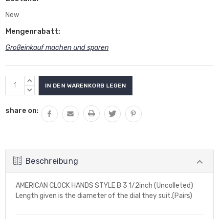
New
Mengenrabatt:
Großeinkauf machen und sparen
Aktueller
MENGE
Lagerbestand:
VON
MENGE
UNDEFINED
VON
share on:
ERHÖHEN
UNDEFINED
VERRINGERN
Beschreibung
AMERICAN CLOCK HANDS STYLE B 3 1/2inch (Uncolleted)
Length given is the diameter of the dial they suit.(Pairs)