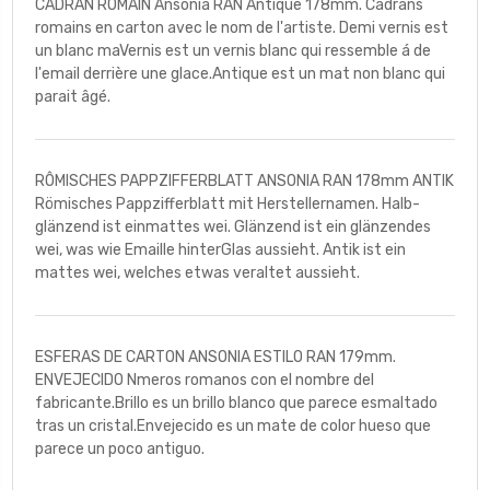
CADRAN ROMAIN Ansonia RAN Antique 178mm. Cadrans
romains en carton avec le nom de l'artiste. Demi vernis est
un blanc maVernis est un vernis blanc qui ressemble á de
l'email derrière une glace.Antique est un mat non blanc qui
parait âgé.
RÔMISCHES PAPPZIFFERBLATT ANSONIA RAN 178mm ANTIK
Römisches Pappzifferblatt mit Herstellernamen. Halb-
glänzend ist einmattes wei. Glänzend ist ein glänzendes
wei, was wie Emaille hinterGlas aussieht. Antik ist ein
mattes wei, welches etwas veraltet aussieht.
ESFERAS DE CARTON ANSONIA ESTILO RAN 179mm.
ENVEJECIDO Nmeros romanos con el nombre del
fabricante.Brillo es un brillo blanco que parece esmaltado
tras un cristal.Envejecido es un mate de color hueso que
parece un poco antiguo.