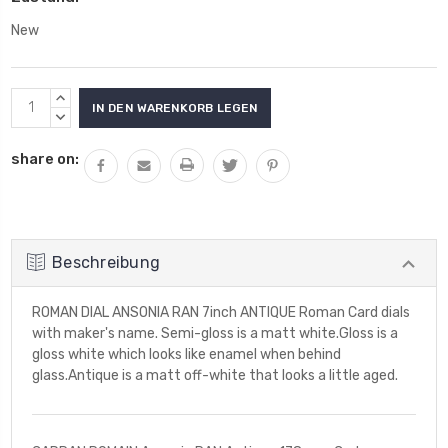
New
Aktueller
MENGE
Lagerbestand:
VON
MENGE
UNDEFINED
VON
share on:
ERHÖHEN
UNDEFINED
VERRINGERN
Beschreibung
ROMAN DIAL ANSONIA RAN 7inch ANTIQUE Roman Card dials
with maker's name. Semi-gloss is a matt white.Gloss is a
gloss white which looks like enamel when behind
glass.Antique is a matt off-white that looks a little aged.