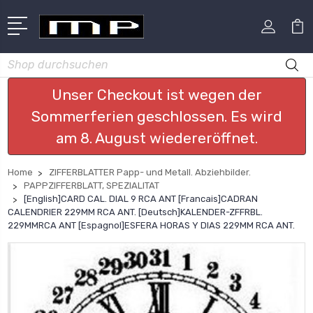
Suchen
Unser Checkout ist wegen der
Sommerferien geschlossen. Es wird
am 8. August wiedereröffnet.
Home
ZIFFERBLATTER Papp- und Metall. Abziehbilder.
PAPPZIFFERBLATT, SPEZIALITAT
[English]CARD CAL. DIAL 9 RCA ANT [Francais]CADRAN
CALENDRIER 229MM RCA ANT. [Deutsch]KALENDER-ZFFRBL.
229MMRCA ANT [Espagnol]ESFERA HORAS Y DIAS 229MM RCA ANT.