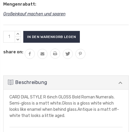
Mengenrabatt:
Großeinkauf machen und sparen
Aktueller
MENGE
Lagerbestand:
VON
MENGE
UNDEFINED
VON
share on:
ERHÖHEN
UNDEFINED
VERRINGERN
Beschreibung
CARD DIAL STYLE R 6inch GLOSS Bold Roman Numerals.
Semi-gloss is a matt white.Gloss is a gloss white which
looks like enamel when behind glass.Antique is a matt off-
white that looks a little aged.