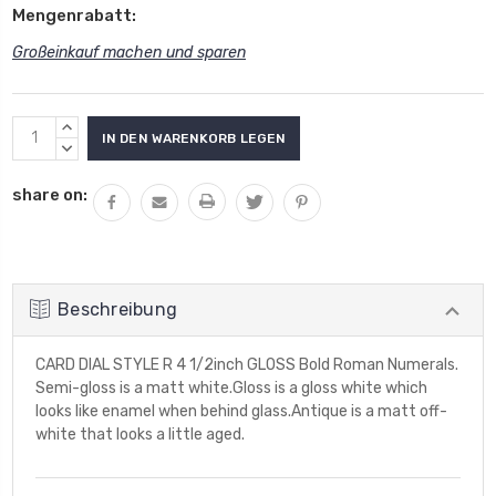
Mengenrabatt:
Großeinkauf machen und sparen
Aktueller
MENGE
Lagerbestand:
VON
MENGE
UNDEFINED
VON
share on:
ERHÖHEN
UNDEFINED
VERRINGERN
Beschreibung
CARD DIAL STYLE R 4 1/2inch GLOSS Bold Roman Numerals.
Semi-gloss is a matt white.Gloss is a gloss white which
looks like enamel when behind glass.Antique is a matt off-
white that looks a little aged.