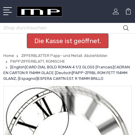
Suchen
Die Kasse ist geöffnet.
Home
ZIFFERBLATTER Papp- und Metall. Abziehbilder.
PAPPZIFFERBLATT, ROMISCHE
[English]CARD DIAL BOLD ROMAN 4 1/2 GLOSS [Francais]CADRAN
EN CARTON R 114MM GLACE [Deutsch]PAPP-ZFRBL.ROM.FETT 114MM
GLANZ, [Espagnol]ESFERA CARTN EST. R 114MM BRILLO