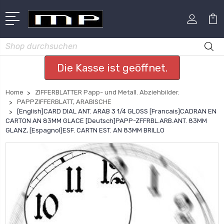
Suchen
Die Kasse ist geöffnet.
Home
ZIFFERBLATTER Papp- und Metall. Abziehbilder.
PAPPZIFFERBLATT, ARABISCHE
[English]CARD DIAL ANT. ARAB 3 1/4 GLOSS [Francais]CADRAN EN
CARTON AN 83MM GLACE [Deutsch]PAPP-ZFFRBL.ARB.ANT. 83MM
GLANZ, [Espagnol]ESF. CARTN EST. AN 83MM BRILLO