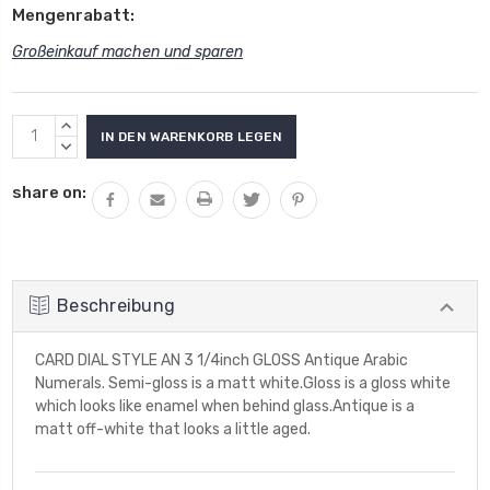
Mengenrabatt:
Großeinkauf machen und sparen
Aktueller
MENGE
Lagerbestand:
VON
MENGE
UNDEFINED
VON
share on:
ERHÖHEN
UNDEFINED
VERRINGERN
Beschreibung
CARD DIAL STYLE AN 3 1/4inch GLOSS Antique Arabic
Numerals. Semi-gloss is a matt white.Gloss is a gloss white
which looks like enamel when behind glass.Antique is a
matt off-white that looks a little aged.