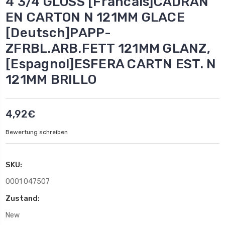
4 3/4 GLOSS [Francais]CADRAN
EN CARTON N 121MM GLACE
[Deutsch]PAPP-
ZFRBL.ARB.FETT 121MM GLANZ,
[Espagnol]ESFERA CARTN EST. N
121MM BRILLO
4,92€
Bewertung schreiben
SKU:
0001 047507
Zustand:
New