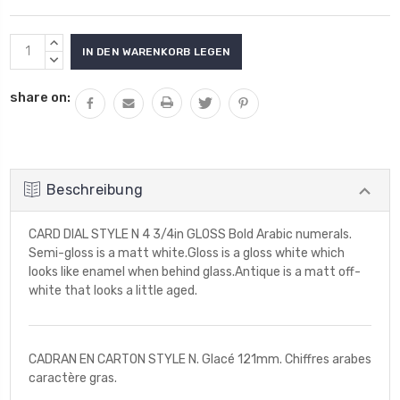
Aktueller
MENGE
Lagerbestand:
VON
MENGE
UNDEFINED
VON
share on:
ERHÖHEN
UNDEFINED
VERRINGERN
Beschreibung
CARD DIAL STYLE N 4 3/4in GLOSS Bold Arabic numerals.
Semi-gloss is a matt white.Gloss is a gloss white which
looks like enamel when behind glass.Antique is a matt off-
white that looks a little aged.
CADRAN EN CARTON STYLE N. Glacé 121mm. Chiffres arabes
caractère gras.