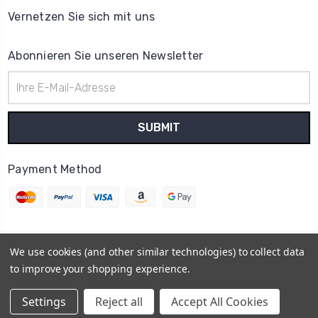
Vernetzen Sie sich mit uns
Abonnieren Sie unseren Newsletter
E-
Mail-
Adresse
Payment Method
We use cookies (and other similar technologies) to collect data
© 2026
Uhrenteile Lager
to improve your shopping experience.
Powered by
BigCommerce
Sitemap
Settings
Reject all
Accept All Cookies
BigCommerce Theme by
1Center