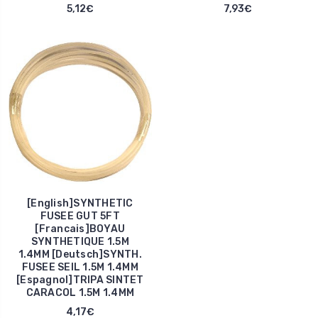
5,12€
7,93€
[English]SYNTHETIC
FUSEE GUT 5FT
[Francais]BOYAU
SYNTHETIQUE 1.5M
1.4MM [Deutsch]SYNTH.
FUSEE SEIL 1.5M 1.4MM
[Espagnol]TRIPA SINTET
CARACOL 1.5M 1.4MM
4,17€